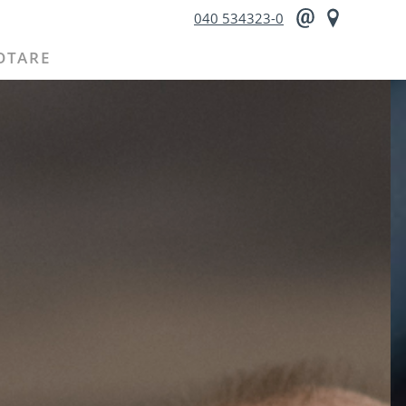
040 534323-0
OTARE